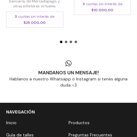
bancaria, de Mercadopago, y
3
cuotas sin interés de
otras billeteras virtuales.
$10.000,00
3
cuotas sin interés de
$25.000,00
MANDANOS UN MENSAJE!
Hablanos a nuestro Whatsapp o Instagram si tenés alguna
duda <3
NAVEGACIÓN
Inicio
Productos
Guía de talles
Preguntas Frecuentes