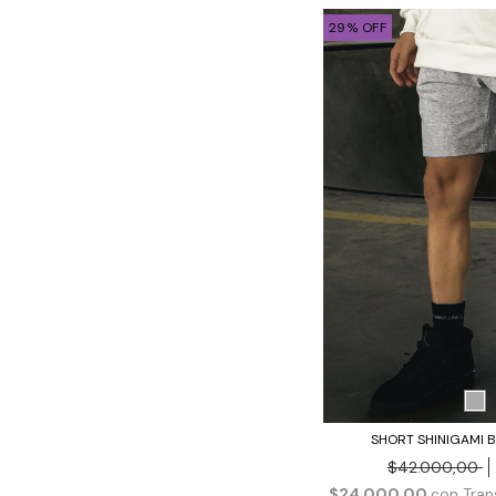
29
%
OFF
SHORT SHINIGAMI 
$42.000,00
$24.000,00
con
Tran