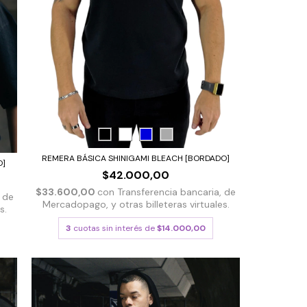
REMERA BÁSICA SHINIGAMI BLEACH [BORDADO]
O]
$42.000,00
$33.600,00
con
Transferencia bancaria, de
 de
Mercadopago, y otras billeteras virtuales.
s.
3
cuotas sin interés de
$14.000,00