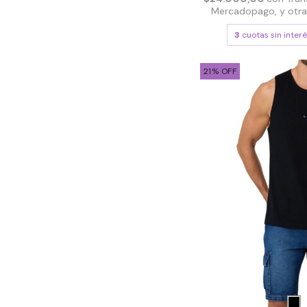
Mercadopago, y otras 
3
cuotas sin inter
21
%
OFF