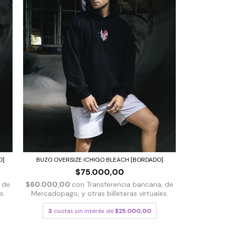
O]
BUZO OVERSIZE ICHIGO BLEACH [BORDADO]
$75.000,00
, de
$60.000,00
con
Transferencia bancaria, de
s.
Mercadopago, y otras billeteras virtuales.
3
cuotas sin interés de
$25.000,00