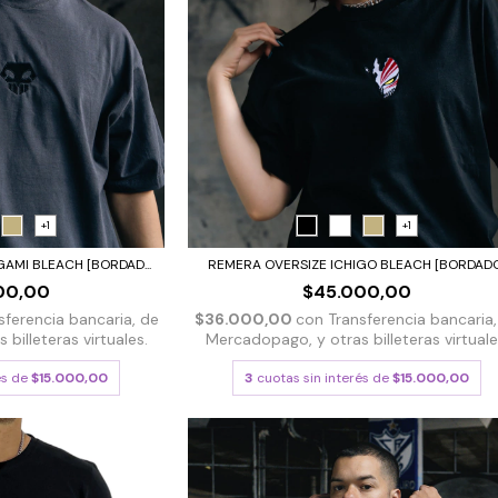
+1
+1
AMI BLEACH [BORDAD...
REMERA OVERSIZE ICHIGO BLEACH [BORDAD
00,00
$45.000,00
sferencia bancaria, de
$36.000,00
con
Transferencia bancaria,
billeteras virtuales.
Mercadopago, y otras billeteras virtuale
és de
$15.000,00
3
cuotas sin interés de
$15.000,00