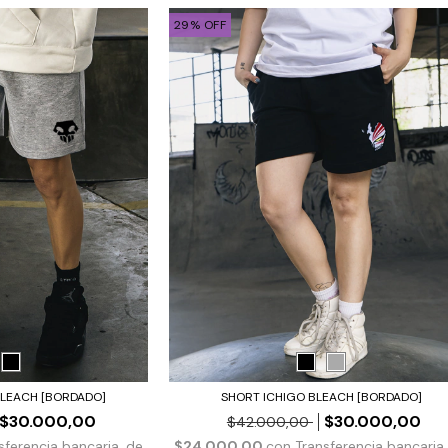
29
%
OFF
BLEACH [BORDADO]
SHORT ICHIGO BLEACH [BORDADO]
$30.000,00
$30.000,00
$42.000,00
sferencia bancaria, de
$24.000,00
con
Transferencia bancaria