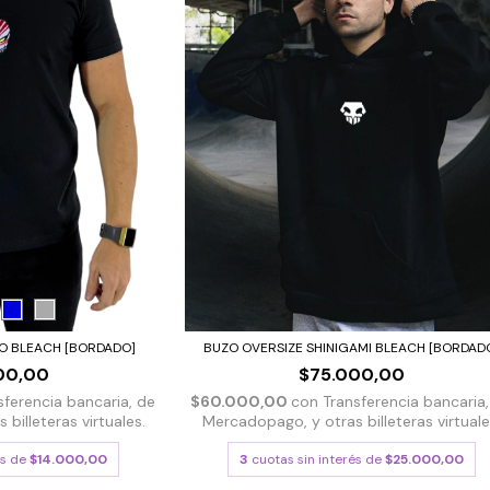
O BLEACH [BORDADO]
BUZO OVERSIZE SHINIGAMI BLEACH [BORDAD
00,00
$75.000,00
sferencia bancaria, de
$60.000,00
con
Transferencia bancaria
billeteras virtuales.
Mercadopago, y otras billeteras virtuale
és de
$14.000,00
3
cuotas sin interés de
$25.000,00