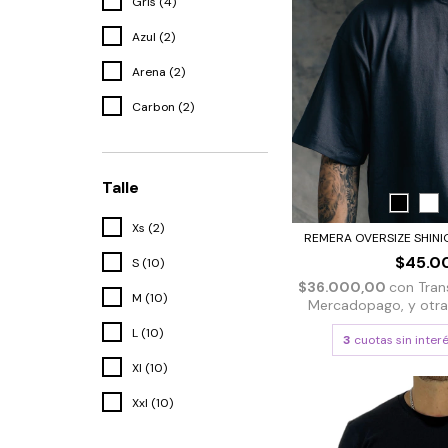
Gris (4)
Azul (2)
Arena (2)
Carbon (2)
Talle
Xs (2)
REMERA OVERSIZE SHINIG
$45.0
S (10)
$36.000,00
con
Tran
M (10)
Mercadopago, y otras 
L (10)
3
cuotas sin inter
Xl (10)
Xxl (10)