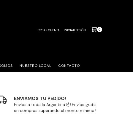
0
CREAR CUENTA
INICIAR SESIÓN
 SOMOS
NUESTRO LOCAL
CONTACTO
ENVIAMOS TU PEDIDO!
Envíos a toda la Argentina 📦 Envíos gratis
en compras superando el monto mínimo.!