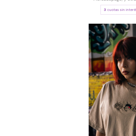
3
cuotas sin inter