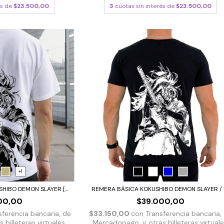
és de
$23.500,00
3
cuotas sin interés de
$23.500,00
+1
IBO DEMON SLAYER [...
REMERA BÁSICA KOKUSHIBO DEMON SLAYER / K.
00,00
$39.000,00
sferencia bancaria, de
$33.150,00
con
Transferencia bancaria,
billeteras virtuales.
Mercadopago, y otras billeteras virtuale