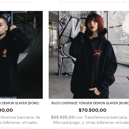
DEMON SLAYER [BORD...
BUZO OVERSIZE TENGEN DEMON SLAYER [BORDA
00,00
$70.500,00
sferencia bancaria, de
$59.925,00
con
Transferencia bancaria,
billeteras virtuales.
Mercadopago, y otras billeteras virtuale