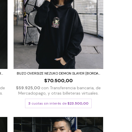
..
BUZO OVERSIZE NEZUKO DEMON SLAYER [BORDA...
$70.500,00
 de
$59.925,00
con
Transferencia bancaria, de
s.
Mercadopago, y otras billeteras virtuales.
3
cuotas sin interés de
$23.500,00