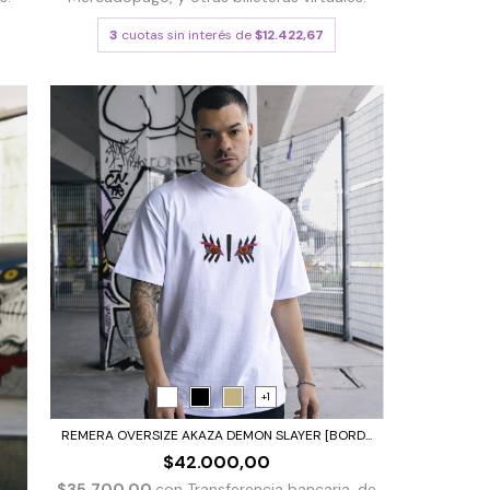
3
cuotas sin interés de
$12.422,67
+1
REMERA OVERSIZE AKAZA DEMON SLAYER [BORD...
$42.000,00
$35.700,00
con
Transferencia bancaria, de