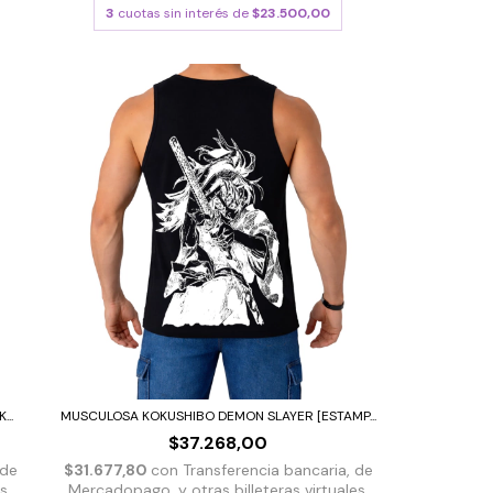
3
cuotas sin interés de
$23.500,00
..
MUSCULOSA KOKUSHIBO DEMON SLAYER [ESTAMP...
$37.268,00
 de
$31.677,80
con
Transferencia bancaria, de
s.
Mercadopago, y otras billeteras virtuales.