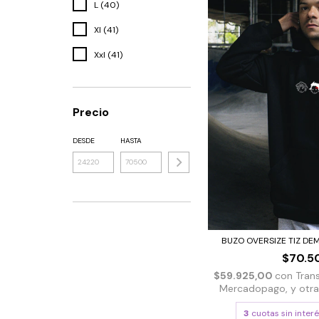
L (40)
Xl (41)
Xxl (41)
Precio
DESDE
HASTA
BUZO OVERSIZE TIZ DEMO
$70.5
$59.925,00
con
Tran
Mercadopago, y otras 
3
cuotas sin inter