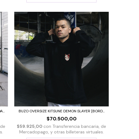
...
BUZO OVERSIZE KITSUNE DEMON SLAYER [BORD...
$70.500,00
 de
$59.925,00
con
Transferencia bancaria, de
s.
Mercadopago, y otras billeteras virtuales.