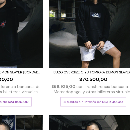
MON SLAYER [BORDAD...
BUZO OVERSIZE GIYU TOMIOKA DEMON SLAYER.
00,00
$70.500,00
sferencia bancaria, de
$59.925,00
con
Transferencia bancaria,
billeteras virtuales.
Mercadopago, y otras billeteras virtuale
és de
$23.500,00
3
cuotas sin interés de
$23.500,00