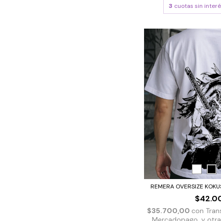
3
cuotas sin inter
REMERA OVERSIZE KOKUSH
$42.0
$35.700,00
con
Tran
Mercadopago, y otras 