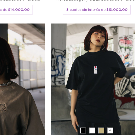
és de
$14.000,00
3
cuotas sin interés de
$13.000,00
+1