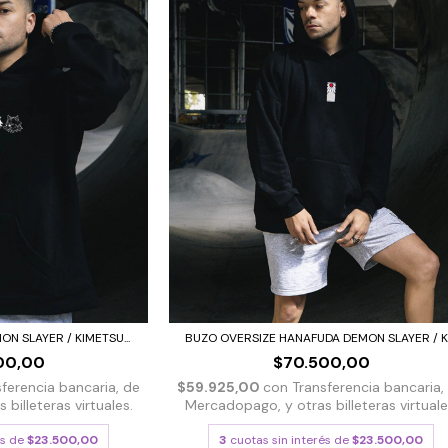
N SLAYER / KIMETSU...
BUZO OVERSIZE HANAFUDA DEMON SLAYER / KI.
00,00
$70.500,00
sferencia bancaria, de
$59.925,00
con
Transferencia bancaria,
billeteras virtuales.
Mercadopago, y otras billeteras virtuale
és de
$23.500,00
3
cuotas sin interés de
$23.500,00