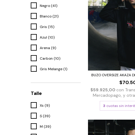
Negro (41)
Blanco (21)
Gris (15)
Azul (10)
Arena (9)
Carbon (10)
Gris Melange (1)
BUZO OVERSIZE AKAZA DE
$70.5
$59.925,00
con
Tran
Talle
Mercadopago, y otras 
Xs (9)
3
cuotas sin inter
S (39)
M (39)