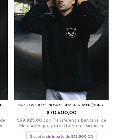
..
BUZO OVERSIZE INOSUKE DEMON SLAYER [BORD...
$70.500,00
 de
$59.925,00
con
Transferencia bancaria, de
s.
Mercadopago, y otras billeteras virtuales.
3
cuotas sin interés de
$23.500,00