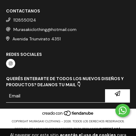
CONTACTANOS
1128550124
Murasakiclothing@hotmail.com
Avenida Triunvirato 4351
REDES SOCIALES
QUERÉS ENTERARTE DE TODOS LOS NUEVOS DISEÑOS Y
PRODUCTOS? DEJANOS TU MAIL 👇
COPYRIGHT MURASAKI CLOTHING - 2026. TODOS LOS DERECHOS RESERVADOS.
DEFENSA DE LAS Y LOS CONSUMIDORES. PARA RECLAMOS
INGRESÁ ACÁ.
Al navegar por este sitio
aceptás el uso de cookies
para
BOTÓN DE ARREPENTIMIENTO